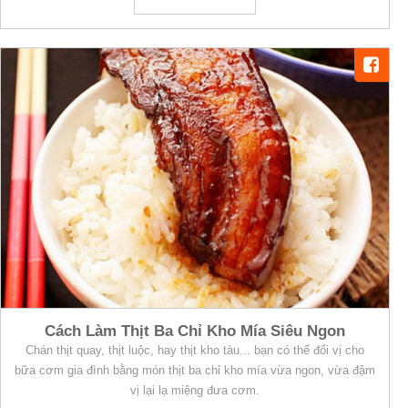
Cách Làm Thịt Ba Chỉ Kho Mía Siêu Ngon
Chán thịt quay, thịt luộc, hay thịt kho tàu... bạn có thể đổi vị cho
bữa cơm gia đình bằng món thịt ba chỉ kho mía vừa ngon, vừa đậm
vị lại lạ miệng đưa cơm.