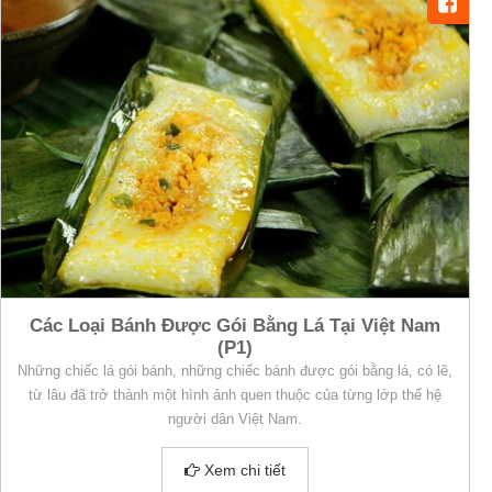
Các Loại Bánh Được Gói Bằng Lá Tại Việt Nam
(P1)
Những chiếc lá gói bánh, những chiếc bánh được gói bằng lá, có lẽ,
từ lâu đã trở thành một hình ảnh quen thuộc của từng lớp thế hệ
người dân Việt Nam.
Xem chi tiết