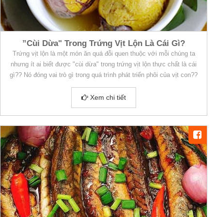
”Cùi Dừa" Trong Trứng Vịt Lộn Là Cái Gì?
Trứng vịt lộn là một món ăn quá đỗi quen thuộc với mỗi chúng ta
nhưng ít ai biết được "cùi dừa" trong trứng vịt lộn thực chất là cái
gì?? Nó đóng vai trò gì trong quá trình phát triển phôi của vịt con??
Xem chi tiết