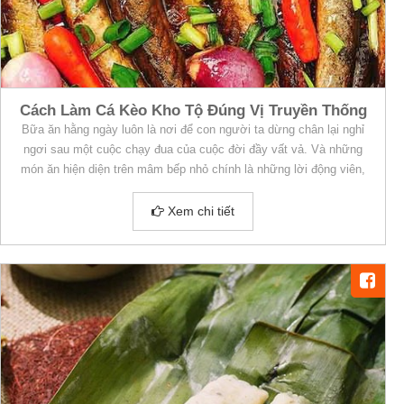
Cách Làm Cá Kèo Kho Tộ Đúng Vị Truyền Thống
Bữa ăn hằng ngày luôn là nơi để con người ta dừng chân lại nghỉ
ngơi sau một cuộc chạy đua của cuộc đời đầy vất vả. Và những
món ăn hiện diện trên mâm bếp nhỏ chính là những lời động viên,
an ủi xuất phát từ tận đấy lòng của những người thân yêu trong gia
đình muốn dành cho nhau.
Xem chi tiết