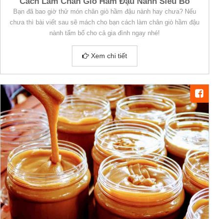
Cách Làm Chân Giò Hầm Đậu Nành Siêu Bổ
Bạn đã bao giờ thử món chân giò hầm đậu nành hay chưa? Nếu
chưa thì bài viết sau sẽ mách cho bạn cách làm chân giò hầm đậu
nành tẩm bổ cho cả gia đình ngay nhé!
Xem chi tiết